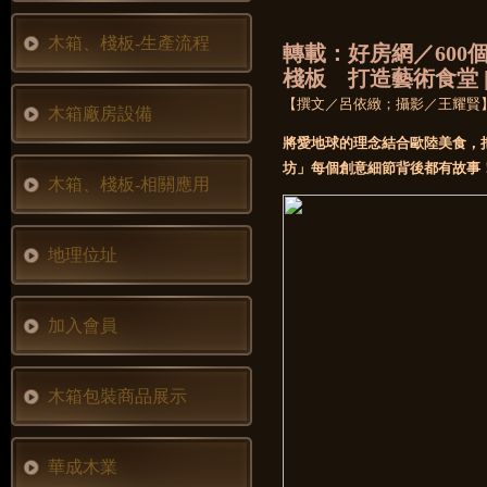
木箱、棧板-生產流程
轉載：好房網／600
棧板 打造藝術食堂 | E
【撰文／呂依緻；攝影／王耀賢
木箱廠房設備
將愛地球的理念結合歐陸美食，
坊」每個創意細節背後都有故事
木箱、棧板-相關應用
地理位址
加入會員
木箱包裝商品展示
華成木業