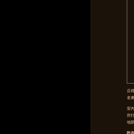
店
老
室
所
地
吃在