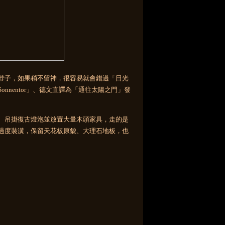
脖子，如果稍不留神，很容易就會錯過「日光
nentor」、德文直譯為「通往太陽之門」發
、吊掛復古燈泡並放置大量木頭家具，走的是
過度裝潢，保留天花板原貌、大理石地板，也