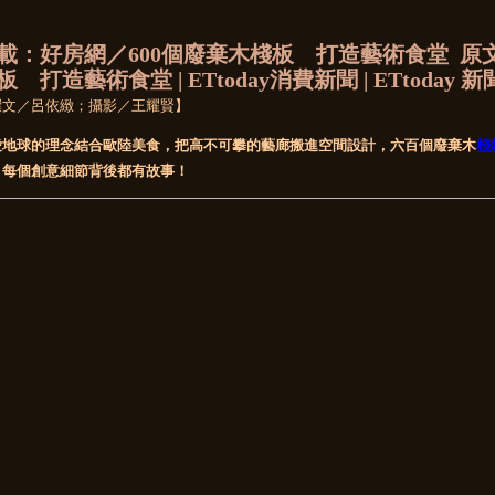
載：好房網／600個廢棄木棧板 打造藝術食堂 原文
板 打造藝術食堂 | ETtoday消費新聞 | ETtoday 
撰文／呂依緻；攝影／王耀賢】
愛地球的理念結合歐陸美食，把高不可攀的藝廊搬進空間設計，六百個廢棄木
棧
」每個創意細節背後都有故事！