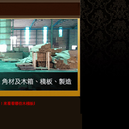
來看看哪些木棧板最好不要用？
【轉載】木棧板のdiy創意_春瑾設計
【