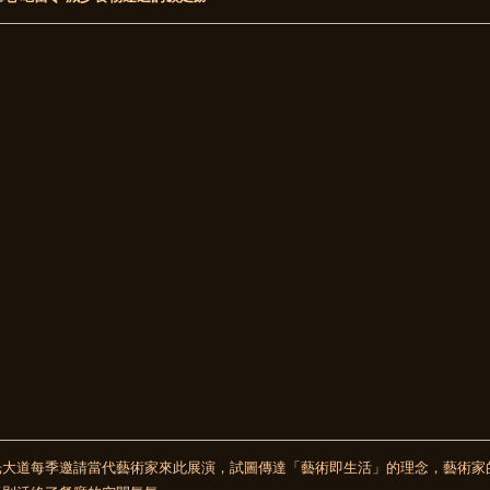
光大道每季邀請當代藝術家來此展演，試圖傳達「藝術即生活」的理念，藝術家