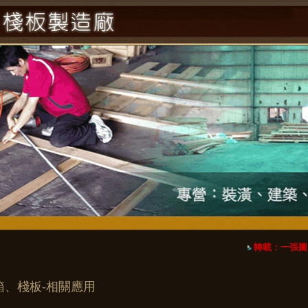
轉載：一張圖！
箱、棧板-相關應用