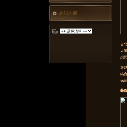
木箱詢價
台
大道
想
穿
結
保
藝廊