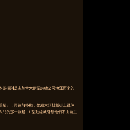
木櫥櫃則是由加拿大伊聖詩總公司海運而來的
眼睛」，再往前移動，整組木頭棧板掛上鐵件
入門的那一刻起，U型動線就引領他們不由自主