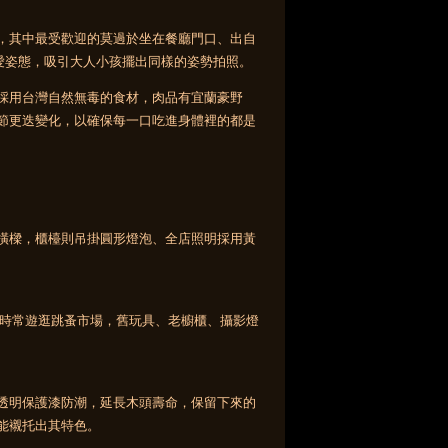
，其中最受歡迎的莫過於坐在餐廳門口、出自
人做出可愛姿態，吸引大人小孩擺出同樣的姿勢拍照。
採用台灣自然無毒的食材，肉品有宜蘭豪野
節更迭變化，以確保每一口吃進身體裡的都是
橫樑，櫃檯則吊掛圓形燈泡、全店照明採用黃
銘時常遊逛跳蚤市場，舊玩具、老櫥櫃、攝影燈
透明保護漆防潮，延長木頭壽命，保留下來的
能襯托出其特色。