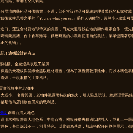
涵則活絡了餐廳的空間氣氛。
部分展演的藝術品可供購買，不過，部分常設作品可是總經理黃禹銘的私家收藏
藝術家林思瑩之手的「You are what you eat」系列人偶雕塑，圓胖小
量進口、運送食材對地球帶來的負擔，日光大道尋找在地的契作農家合作，優先
、噶瑪蘭黑豬、台中香草雞等，供應時蔬的小農則使用自然農法，菜單也隨著季
真正的食物」。
記！這樣設計超有fu
裸露結構、金屬燈具表現工業風
將裸露的天花板與管線全盤以建材遮蓋，僅為了讓視覺乾淨延伸，而以木料包裹
軌道燈，呈現混搭的工業風格。
布置會說故事的老物件
論大或小、 名貴與否，老物件流露著特殊的魅力，引人駐足玩味。總經理黃禹
，都是他為店鋪物色回來的戰利品。
棧板
創造百搭大地色
面運用木棧板營造大地色系，中庸百搭。棧板僅磨去粗邊以防扎人，並刷上一層
紋原色，各自深淺不一，別具特色。以此做為基礎，無論搭配任何物件展示，都