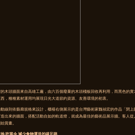
裡的木頭牆面來自高雄工廠，由六百個廢棄的木頭棧板回收再利用，而黑色的實
東西，種種素材運用均展現日光大道節約資源、友善環境的初衷。
內動線則依藝廊規格來設計，櫃檯右側展示的是台灣藝術家魏禎宏的作品「閉上
打造出來的牆面，搭配活動自如的軌道燈，就成為最佳的藝術品展示牆。客人從
開始賞畫。
地 吃當令 減少食物運送的碳足跡