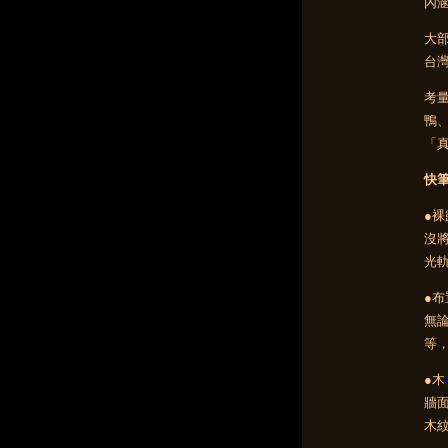
內
大
台灣
考
鴨
「
快筆
●
沒
光
●
無
等
●木
牆
木