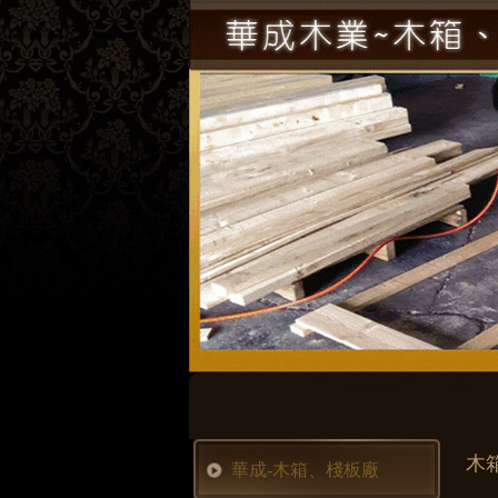
木
華成-木箱、棧板廠