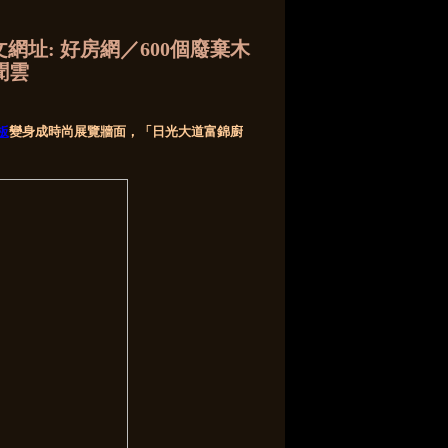
網址: 好房網／600個廢棄木
新聞雲
板
變身成時尚展覽牆面，「日光大道富錦廚