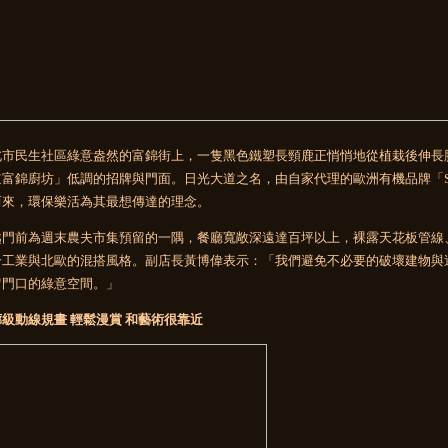
北市民生社區綠意盎然的富錦街上，一隻黑色鐵塑長頸鹿正悄悄地從植栽後伸長
富錦廚坊」低調的招牌與門面。日光大道之名，由自家代理的歐洲有機品牌「Son
而來，環保樂活為其最想傳達的理念。
越門前為週末農夫市集預留的一隅，餐廳寬敞深遠達百坪以上，裸露天花板管線
合工業與北歐的混搭風格。副店長黃博偉表示：「我們避免不必要的破壞建物與
留門口的綠意空間。」
級動線規畫 輕鬆漫賞 和藝術很靠近