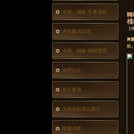
木箱、棧板-生產流程
轉
棧
【
木箱廠房設備
將
坊
木箱、棧板-相關應用
地理位址
加入會員
木箱包裝商品展示
華成木業