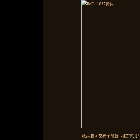
收納箱可當椅子裝飾~相當實用 !