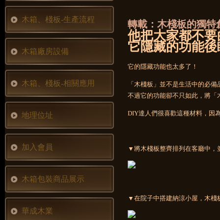
木箱、棧板-生產流程
轉載：木棧板的獨特
他把大家都不要
它隱藏的功能後
木箱廠房設備
它的隱藏功能也太多了！
木箱、棧板-相關應用
「木棧板」並不是生活中的必備
不過它的功能卻不只如此，將「
DIY達人們很喜歡這種材料，因
地理位址
加入會員
▼將木棧板整齊排列在客廳中，
木箱包裝商品展示
▼在院子中搭建納涼小屋，木棧
華成木業