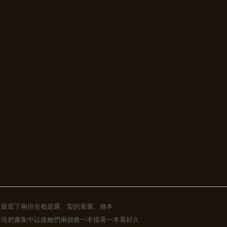
子最底下兩排全都是露、梨的童書、繪本
發現把書集中以後她們兩個會一本接著一本看好久