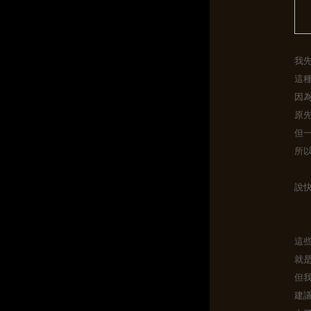
我
這種
因
原
但
所
說
這
就
但
建