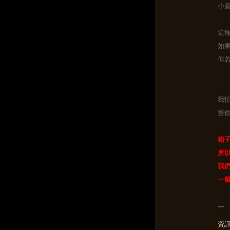
小露
這
如
但
我怕
整
箱
所
我
一
--
資