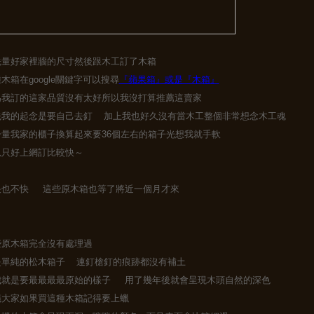
先量好家裡牆的尺寸然後跟木工訂了木箱
木箱在google關鍵字可以搜尋
『蘋果箱』或是『木箱』
為我訂的這家品質沒有太好所以我沒打算推薦這賣家
先我的起念是要自己去釘 加上我也好久沒有當木工整個非常想念木工魂
一量我家的櫃子換算起來要36個左右的箱子光想我就手軟
以只好上網訂比較快～
快也不快 這些原木箱也等了將近一個月才來
些原木箱完全沒有處理過
是單純的松木箱子 連釘槍釘的痕跡都沒有補土
我就是要最最最最原始的樣子 用了幾年後就會呈現木頭自然的深色
議大家如果買這種木箱記得要上蠟