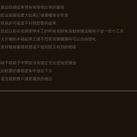
是最近陸續從家裡各角落找出來的書籍
初想這面牆這麼大如果訂做書櫃會非常貴
買現成的可能達不到我想要的效果
後想起以前在老師家學木工的時候老師角落都會擺這種箱子放一些小工具
一大片牆的木箱如果之後不想要當書櫃隨時可以自由變化
以拿掉幾個書牆就變成不規則狀又有別的模樣
們箱子跟箱子中間並沒有固定完全是隨意擺放
以比較重的書都是集中放在下方
前還沒規劃整片牆要擺放的物品