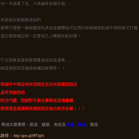
光一天就看了五、六本繪本欲罷不能.....
種木箱是比較粗糙原始的
果家裡只需要一兩個擺放玩具或是書櫃也可以買比較精緻型的就不用回家又打蠟
若是訂購這種記得一定要自己上蠟會比較好看！
下次我會直接把家裡餐桌拉到這邊來........
個就是很想把這咖啡館搬回家裡呀！！
子跟箱子中間沒有特別固定也沒有跟牆面固定
以是有危險性的
們有交代露、梨絕對不能去攀爬或是撞書櫃
般家裡還是建議要跟牆面固定會比較安全喔！！！
- 華成木業專營：裝潢、建築、角材及
木箱
、
棧板
、製造
訊路徑：
http://goo.gl/6POgSt