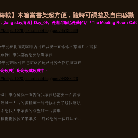
轉載】木箱當書架超方便，隨時可調整及自由移動
北long stay清邁】Day_09。是咖啡廳也是藝術店『The Meeting Room Caf
://kellyla1028.pixnet.net/blog/post/45138389
15年從泰北這間咖啡店回來以後一直念念不忘這片大書牆
次旅行回來我都會想要改造家裡
14年從東歐回來把我家客廳跟廚房全都打掉重來
廚房改裝】廚房毀滅改裝中～
://kellyla1028.pixnet.net/blog/post/44388226
泰國回來心魔就一直告訴我家裡也需要一面書牆
是這麼一大片的書櫃萬一到時候不要了也很麻煩
也不想找人來家裡的牆壁釘一片書架
這樣拖拖拉拉了半年多 終於想到一個好法子～