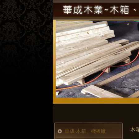
木
華成-木箱、棧板廠