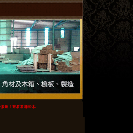
圖！來看看哪些木棧板最好不要用？
【轉載】木棧板のdiy創意_春瑾設