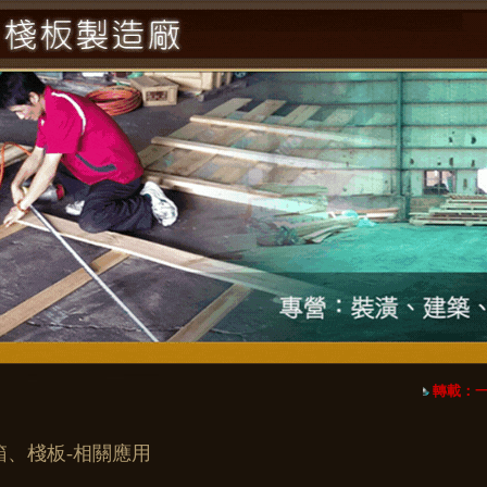
轉載：一張
箱、棧板-相關應用