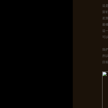
這
當
若
最
這
可
我
所
目