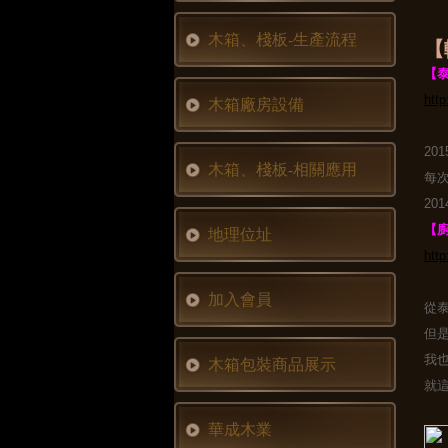
木箱、棧板-生產流程
【
【泰
http
木箱廠房設備
20
木箱、棧板-相關應用
每
20
【
地理位址
http
加入會員
從
但
我
木箱包裝商品展示
就
華成木業