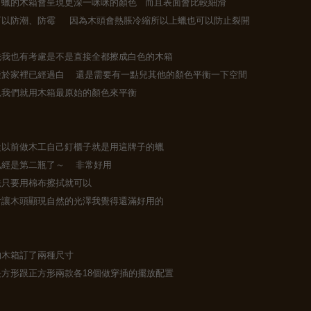
了蠟的木箱會呈現更深一咪咪的顏色 而且表面會比較細滑
可以防潮、防霉 因為木頭會熱脹冷縮所以上蠟也可以防止裂開
先我也有考慮是不是直接全都擦成白色的木箱
礙於家裡已經過白 還是需要有一點兒其他的顏色平衡一下空間
以我們就用木箱最原始的顏色來平衡
從以前做木工自己釘櫃子就是用這牌子的蠟
已經是第二瓶了～ 非常好用
法只要用棉布擦拭就可以
會讓木頭顯現自然的光澤我覺得還滿好用的
的木箱訂了兩種尺寸
長方形跟正方形兩款各18個做穿插的擺放配置