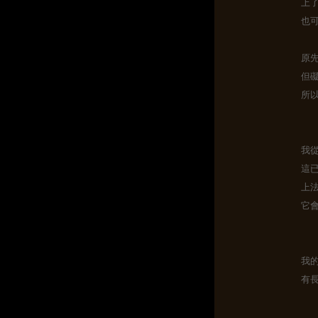
上
也
原
但
所
我
這
上
它
我
有