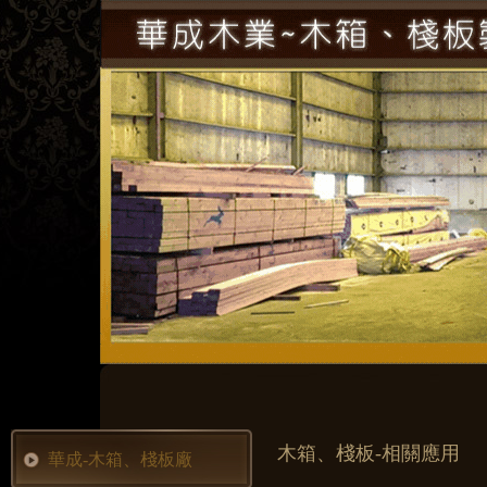
木箱、棧板-相關應用
華成-木箱、棧板廠