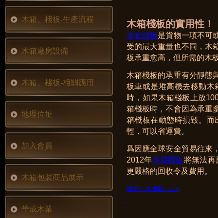
木箱、棧板-生產流程
木箱棧板的實用性！
木箱棧板
是貨物一項不可
受的最大重量也不同，木
木箱廠房設備
板承重愈高，但所需的木
木箱棧板的承重有分靜態
木箱、棧板-相關應用
板車或是堆高機去移動木
時，如果木箱棧板上放10
箱棧板時，不會因為承重
地理位址
箱棧板在動態時損毀。而
輕，可以省運費。
加入會員
爲因應全球安全貿易往來
2012年
木箱棧板
將無法再
更嚴格的回收令及費用。
木箱包裝商品展示
條箱〈木柵箱〉/a>
華成木業