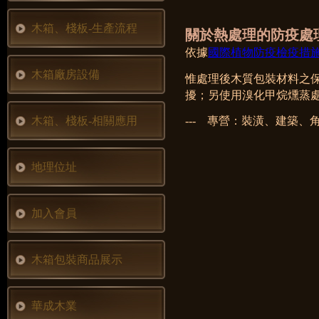
木箱、棧板-生產流程
關於熱處理的防疫處
依據
國際植物防疫檢疫措施標準
木箱廠房設備
惟處理後木質包裝材料之
擾；另使用溴化甲烷燻蒸處
木箱、棧板-相關應用
--- 專營：裝潢、建築、
地理位址
加入會員
木箱包裝商品展示
華成木業