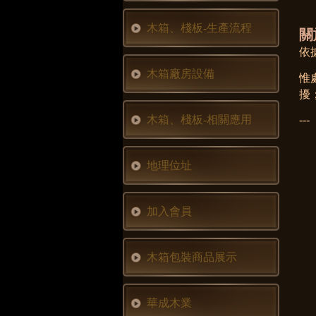
木箱、棧板-生產流程
關
依
木箱廠房設備
惟
擾
木箱、棧板-相關應用
-
地理位址
加入會員
木箱包裝商品展示
華成木業