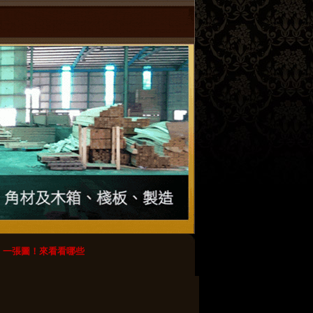
一張圖！來看看哪些木棧板最好不要用？
【轉載】木棧板のdiy創意_春