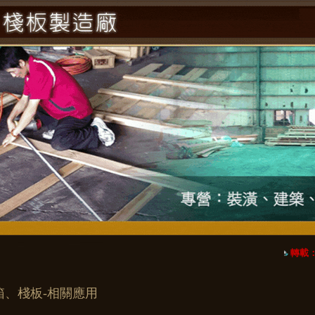
轉載：
箱、棧板-相關應用