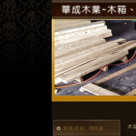
木
華成-木箱、棧板廠