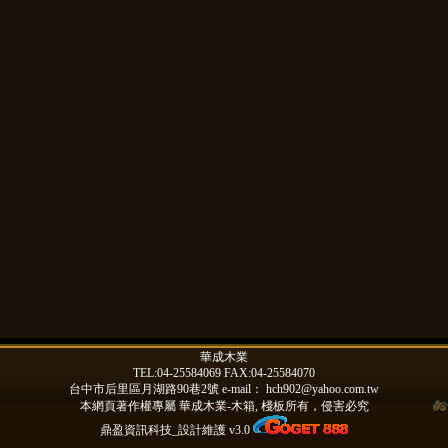
華成木業
TEL:04-25584069 FAX:04-25584070
台中市后里區月湖路90巷2號 e-mail：
hch902@yahoo.com.tw
本網頁著作權專屬
華成木業-木箱, 棧板
所有，侵害必究
鼎盈資訊科技_設計維護 v3.0