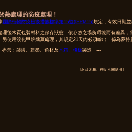
於熱處理的防疫處理！
據
國際植物防疫檢疫措施標準第15號(ISPM15)
規定，有效日期並
處理後木質包裝材料之保存狀態，依存放之場所環境而有差異，
；另使用溴化甲烷燻蒸處理，其規定21天內必
須輸出，係為蒙特婁
-- 專營：裝潢、建築、角材及
木箱、棧板
製造 ---
[
]
返回 木箱、棧板-相關應用