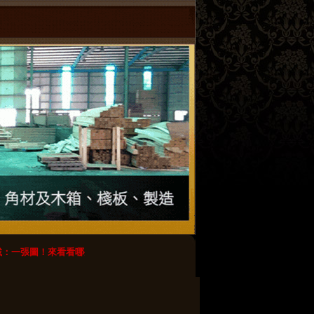
：一張圖！來看看哪些木棧板最好不要用？
【轉載】木棧板のdiy創意_