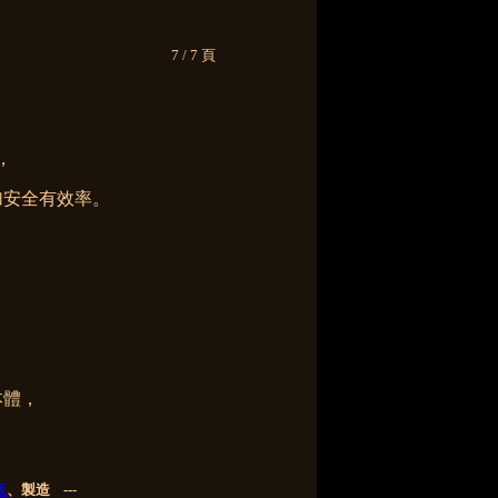
7 / 7 頁
，
加安全有效率。
，
，
本體，
板
、製造 ---