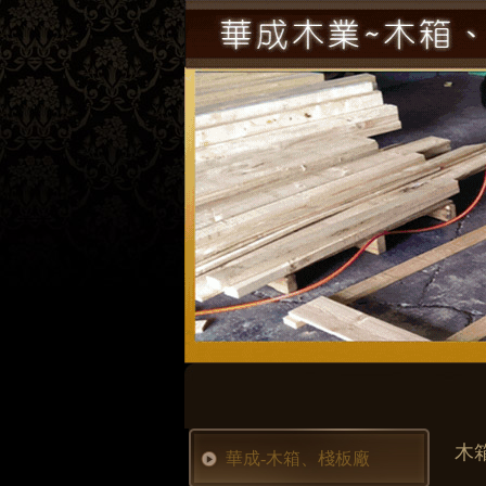
木
華成-木箱、棧板廠