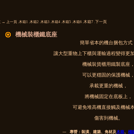
 →
.
.
.
.
.
.
.木箱7 .下一頁
上一頁
木箱1
木箱2
木箱3
木箱4
木箱5
木箱6
機械裝櫃鐵底座
簡單省本的機台捆包方式
讓大型重物上下櫃與運輸過程變得更
機械裝貨櫃用鐵製底座
可以更穩固的保護機械
承載更重的機械，
將機械固定在底板上，
可避免堆高機直接觸及機械
傷害到機械。
--- 專營：裝潢、建築、角材及
木箱
、
棧