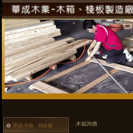
木箱詢價
華成-木箱、棧板廠