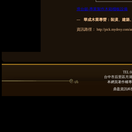
滑台鋸-專業製作木箱棧板設備
--- 華成木業專營：裝潢、建
資訊路徑：
http://pick.mydesy.com/a
TEL:0
台中市后里區月湖路9
本網頁著作權專
鼎盈資訊科技