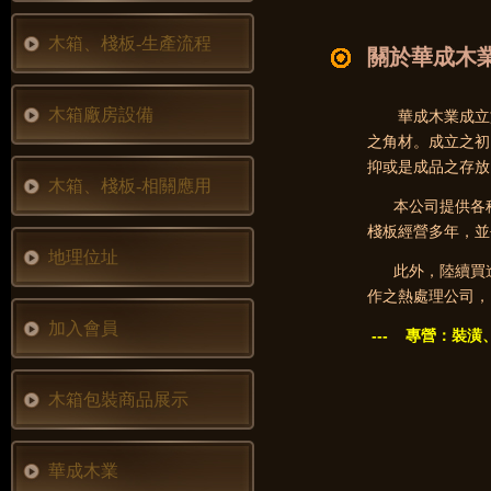
木箱、棧板-生產流程
關於華成木
木箱廠房設備
華成木業成立於
之角材。成立之初
抑或是成品之存放
木箱、棧板-相關應用
本公司提供各種
棧板經營多年，並
地理位址
此外，陸續買進許
作之熱處理公司，
加入會員
--- 專營：裝
木箱包裝商品展示
華成木業