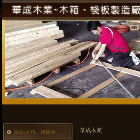
華成木業
華成-木箱、棧板廠