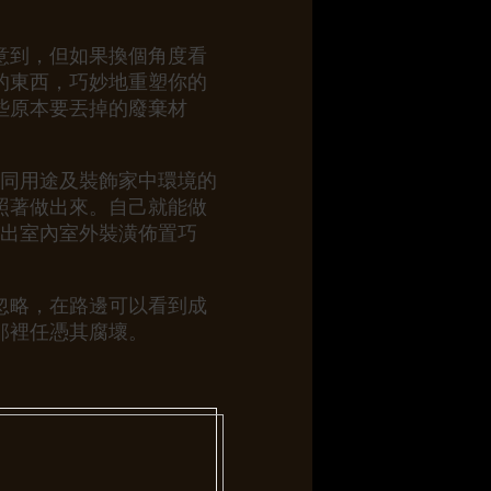
意到，但如果換個角度看
的東西，巧妙地重塑你的
些原本要丟掉的廢棄材
不同用途及裝飾家中環境的
照著做出來。自己就能做
出室內室外裝潢佈置巧
忽略，在路邊可以看到成
那裡任憑其腐壞。