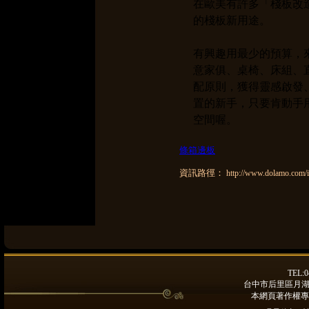
在歐美有許多「棧板改造 
的棧板新用途。
有興趣用最少的預算，
意家俱、桌椅、床組、直
配原則，獲得靈感啟發
置的新手，只要肯動手
空間喔。
條箱邊板
資訊路徑：
http://www.dolamo.com/i
TEL:0
台中市后里區月湖路9
本網頁著作權專