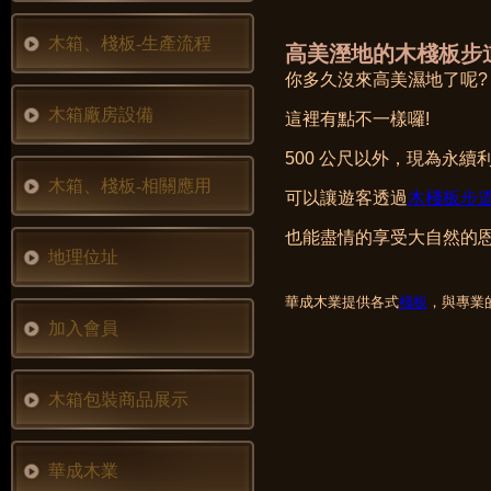
木箱、棧板-生產流程
高美溼地的木棧板步
你多久沒來高美濕地了呢?
木箱廠房設備
這裡有點不一樣囉!
500 公尺以外，現為永續
木箱、棧板-相關應用
可以讓遊客透過
木棧板步
也能盡情的享受大自然的
地理位址
華成木業提供各式
棧板
，與專業
加入會員
木箱包裝商品展示
華成木業